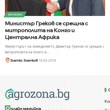
АКТУАЛНО
Министър Греков се срещна с
митрополита на Конго и
Централна Африка
Министърът на земеделието Димитър Греков се срещна с
митрополита на Конго и
…
Златко Златков
13.06.2014
Ко
О
нлайн медийна