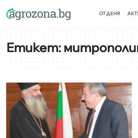
ОТ ДЕНЯ
АКТ
Етикет:
митропол