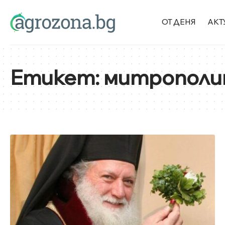
ОТ ДЕНЯ
АКТ
Етикет:
митрополи