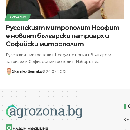
АКТУАЛНО
Русенският митрополит Неофит
е новият български патриарх и
Софийски митрополит
Русенският митрополит Неофит е новият български
патриарх и Софийски митрополит. Изборът е
…
Златко Златков
24.02.2013
Ко
О
нлайн медийна