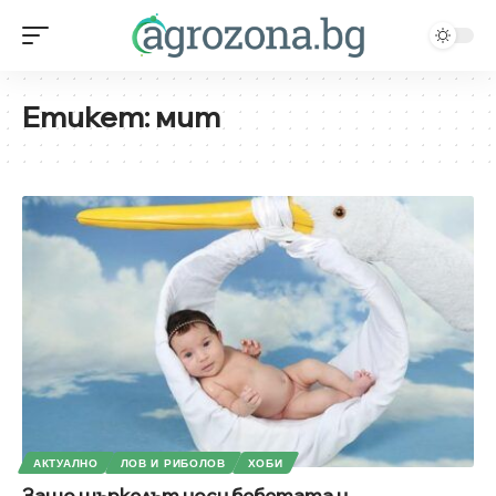
Етикет:
мит
АКТУАЛНО
ЛОВ И РИБОЛОВ
ХОБИ
Защо щъркелът носи бебетата и