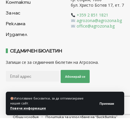
Контакти
бул. Христо Ботев 17, ет. 7
За нас
+359 2 851 1821
agrozona@agrozona.bg
Реклама
office@agrozona.bg
Издател
СЕДМИЧЕН БЮЛЕТИН
Запиши се за седмичния бюлетин на Агрозона.
Абонирай се
Използваме бисквитки, за да оптимизираме
Последвайте ни
нашия сайт.
Приемам
Повече информация
Общи условия
Политика за използване на “Бисквитки”
Политика за защита на личните данни