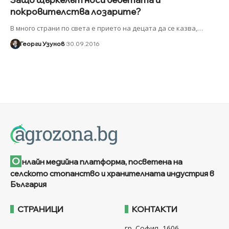
покровителства лозарите?
В много страни по света е прието на децата да се казва,
…
Георги Узунов
30.09.2016
О
нлайн медийна платформа, посветена на
селското стопанство и хранителната индустрия в
България
СТРАНИЦИ
КОНТАКТИ
гр. София, 1606