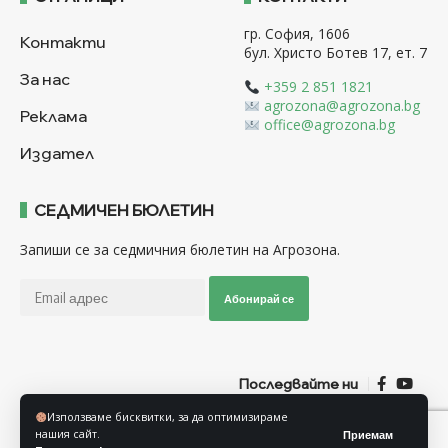
гр. София, 1606
Контакти
бул. Христо Ботев 17, ет. 7
За нас
+359 2 851 1821
agrozona@agrozona.bg
Реклама
office@agrozona.bg
Издател
СЕДМИЧЕН БЮЛЕТИН
Запиши се за седмичния бюлетин на Агрозона.
Абонирай се
Последвайте ни
Използваме бисквитки, за да оптимизираме
нашия сайт.
Приемам
Общи условия
Политика за използване на “Бисквитки”