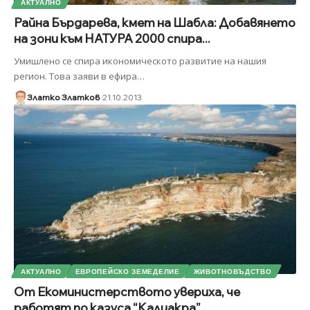
АКТУАЛНО
Райна Бърдарева, кмет на Шабла: Добавянето
на зони към НАТУРА 2000 спира...
Умишлено се спира икономическото развитие на нашия
регион. Това заяви в ефира
…
Златко Златков
21.10.2013
АКТУАЛНО
ЕВРОПЕЙСКО ЗЕМЕДЕЛИЕ
ЖИВОТНОВЪДСТВО
От Екоминистерството увериха, че
работят по казуса “Калиакра”