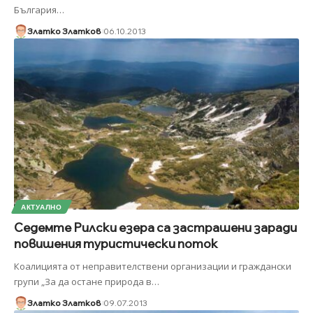
България
…
Златко Златков
06.10.2013
АКТУАЛНО
Седемте Рилски езера са застрашени заради
повишения туристически поток
Коалицията от неправителствени организации и граждански
групи „За да остане природа в
…
Златко Златков
09.07.2013