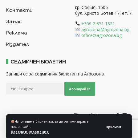
гр. София, 1606
Контакти
бул. Христо Ботев 17, ет. 7
За нас
+359 2 851 1821
agrozona@agrozona.bg
Реклама
office@agrozona.bg
Издател
СЕДМИЧЕН БЮЛЕТИН
Запиши се за седмичния бюлетин на Агрозона.
Абонирай се
Последвайте ни
Използваме бисквитки, за да оптимизираме
нашия сайт.
Приемам
Общи условия
Политика за използване на “Бисквитки”
Повече информация