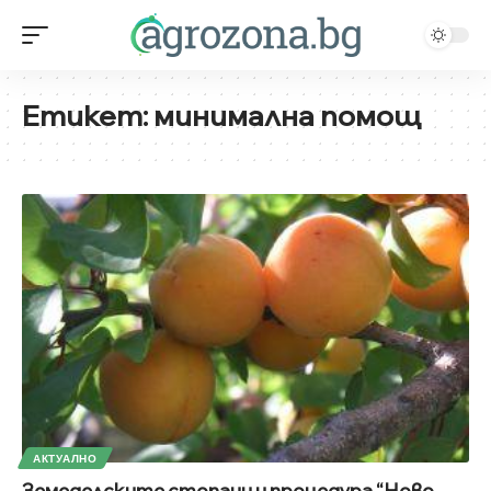
Етикет:
минимална помощ
АКТУАЛНО
Земеделските стопани и процедура “Ново