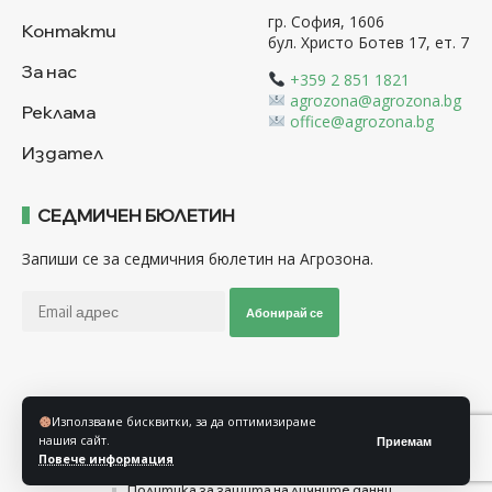
гр. София, 1606
Контакти
бул. Христо Ботев 17, ет. 7
За нас
+359 2 851 1821
agrozona@agrozona.bg
Реклама
office@agrozona.bg
Издател
СЕДМИЧЕН БЮЛЕТИН
Запиши се за седмичния бюлетин на Агрозона.
Абонирай се
Последвайте ни
Използваме бисквитки, за да оптимизираме
нашия сайт.
Приемам
Повече информация
Общи условия
Политика за използване на “Бисквитки”
Политика за защита на личните данни