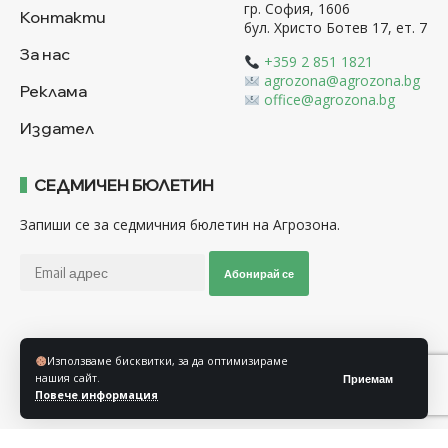
гр. София, 1606
Контакти
бул. Христо Ботев 17, ет. 7
За нас
+359 2 851 1821
agrozona@agrozona.bg
Реклама
office@agrozona.bg
Издател
СЕДМИЧЕН БЮЛЕТИН
Запиши се за седмичния бюлетин на Агрозона.
Абонирай се
Последвайте ни
Използваме бисквитки, за да оптимизираме
нашия сайт.
Приемам
Повече информация
Общи условия
Политика за използване на “Бисквитки”
Политика за защита на личните данни