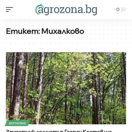
Етикет:
Михалково
АКТУАЛНО
Заместник-министър Георги Костов ще