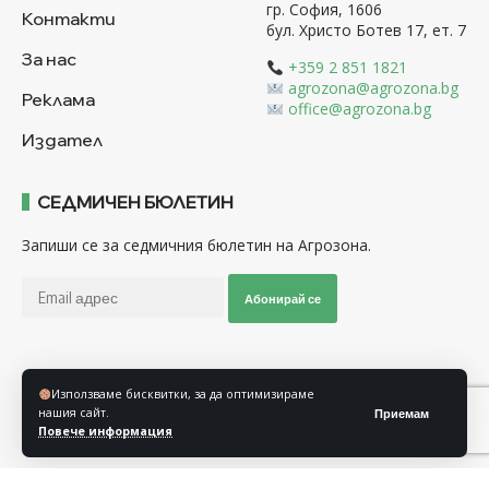
гр. София, 1606
Контакти
бул. Христо Ботев 17, ет. 7
За нас
+359 2 851 1821
agrozona@agrozona.bg
Реклама
office@agrozona.bg
Издател
СЕДМИЧЕН БЮЛЕТИН
Запиши се за седмичния бюлетин на Агрозона.
Абонирай се
Последвайте ни
Използваме бисквитки, за да оптимизираме
нашия сайт.
Приемам
Повече информация
Общи условия
Политика за използване на “Бисквитки”
Политика за защита на личните данни