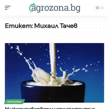
Етикет:
Михаил Тачев
АКТУАЛНО
Млекопреработвателното предприятие