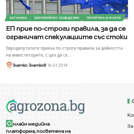
АКТУАЛНО
ЕВРОПЕЙСКО ЗЕМЕДЕЛИЕ
ПОЛИТИКА И ФАКТИ
ЕП прие по-строги правила, за да се
ограничат спекулациите със стоки
Евродепутатите приеха по-строги правила за дейността
на инвеститорите, с цел да се
…
Златко Златков
16.01.2014
Ко
О
нлайн медийна
За
платформа, посветена на