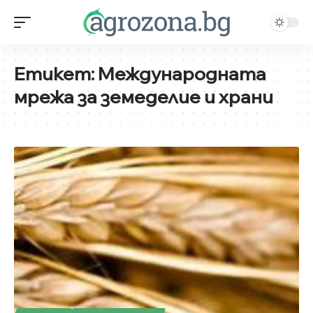
Етикет:
Международната
мрежа за земеделие и храни