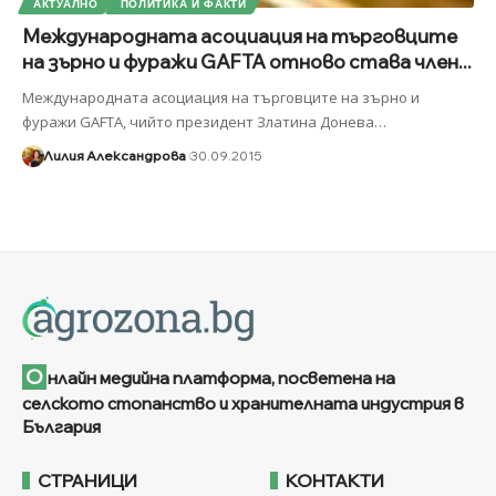
АКТУАЛНО
ПОЛИТИКА И ФАКТИ
Международната асоциация на търговците
на зърно и фуражи GAFTA отново става член...
Международната асоциация на търговците на зърно и
фуражи GAFTA, чийто президент Златина Донева
…
Лилия Александрова
30.09.2015
О
нлайн медийна платформа, посветена на
селското стопанство и хранителната индустрия в
България
СТРАНИЦИ
КОНТАКТИ