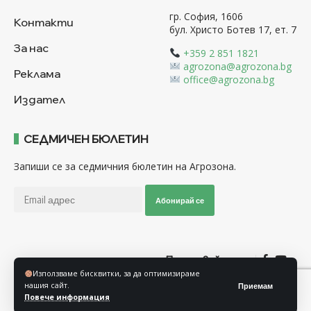
гр. София, 1606
Контакти
бул. Христо Ботев 17, ет. 7
За нас
+359 2 851 1821
agrozona@agrozona.bg
Реклама
office@agrozona.bg
Издател
СЕДМИЧЕН БЮЛЕТИН
Запиши се за седмичния бюлетин на Агрозона.
Абонирай се
Последвайте ни
Използваме бисквитки, за да оптимизираме
нашия сайт.
Приемам
Общи условия
Политика за използване на “Бисквитки”
Повече информация