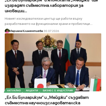
изградят съвместна лаборатория за
иновации...
Новият изследователски център ще работи върху
разработването на функционални храни и пробиотици
…
Мариана Климентиева
30.07.2026
АКТУАЛНО
АКЦЕНТИ
БИЗНЕС & ИНДУСТРИЯ
„Ел Би Булгарикум“ и „Мейджи“ създават
съвместна научноизследователска