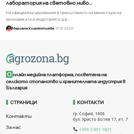
лаборатория на световно ниво...
На официална церемония в присъствието на министъра на
икономиката и индустрията д-р
…
Мариана Климентиева
17.10.2024
О
нлайн медийна платформа, посветена на
селското стопанство и хранителната индустрия в
България
СТРАНИЦИ
КОНТАКТИ
гр. София, 1606
Контакти
бул. Христо Ботев 17, ет. 7
За нас
+359 2 851 1821