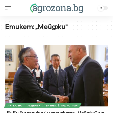
Етикет:
„Мейджи“
АКТУАЛНО
АКЦЕНТИ
БИЗНЕС & ИНДУСТРИЯ
„Ел Би Булгарикум“ и японската „Мейджи“ ще