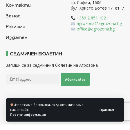
гр. София, 1606
Контакти
бул. Христо Ботев 17, ет. 7
За нас
+359 2 851 1821
agrozona@agrozona.bg
Реклама
office@agrozona.bg
Издател
СЕДМИЧЕН БЮЛЕТИН
Запиши се за седмичния бюлетин на Агрозона.
Абонирай се
Последвайте ни
Използваме бисквитки, за да оптимизираме
нашия сайт.
Приемам
Повече информация
Общи условия
Политика за използване на “Бисквитки”
Политика за защита на личните данни