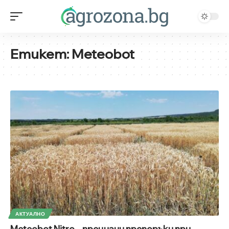
Етикет:
Meteobot
АКТУАЛНО
Meteobot Nitro – прецизни препоръки при