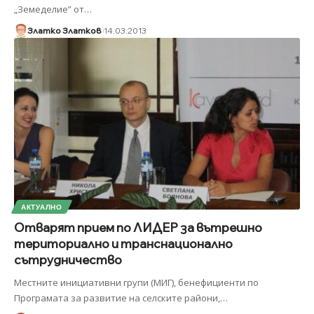
„Земеделие” от
…
Златко Златков
14.03.2013
АКТУАЛНО
Отварят прием по ЛИДЕР за вътрешно
териториално и транснационално
сътрудничество
Местните инициативни групи (МИГ), бенефициенти по
Програмата за развитие на селските райони,
…