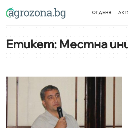
ОТ ДЕНЯ
АКТ
Етикет:
Местна ини