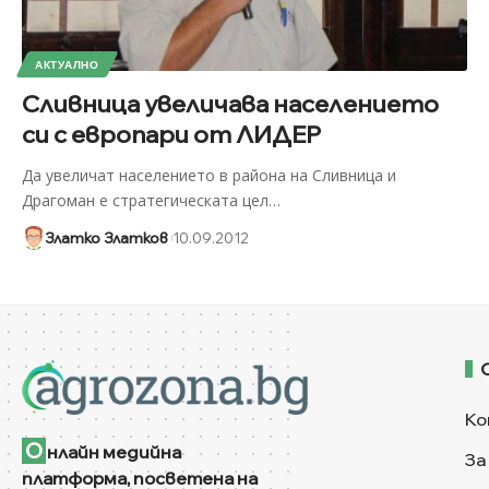
АКТУАЛНО
Сливница увеличава населението
си с европари от ЛИДЕР
Да увеличат населението в района на Сливница и
Драгоман е стратегическата цел
…
Златко Златков
10.09.2012
Ко
О
нлайн медийна
За
платформа, посветена на