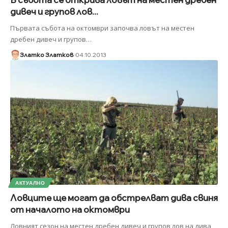
дивеч и групов лов...
Първата събота на октомври започва ловът на местен
дребен дивеч и групов
…
Златко Златков
04.10.2013
АКТУАЛНО
Ловците ще могат да обстрелват дива свиня
от началото на октомври
Ловният сезон на местен дребен дивеч и групов лов на дива