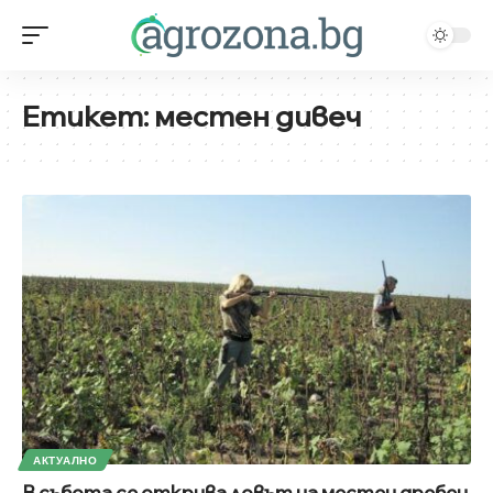
Етикет:
местен дивеч
АКТУАЛНО
В събота се открива ловът на местен дребен