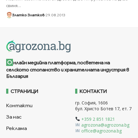
свиня
…
Златко Златков
29.08.2013
О
нлайн медийна платформа, посветена на
селското стопанство и хранителната индустрия в
България
СТРАНИЦИ
КОНТАКТИ
гр. София, 1606
Контакти
бул. Христо Ботев 17, ет. 7
За нас
+359 2 851 1821
agrozona@agrozona.bg
Реклама
office@agrozona.bg