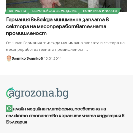
АКТУАЛНО
ЕВРОПЕЙСКО ЗЕМЕДЕЛИЕ
ПОЛИТИКА И ФАКТИ
Германия въвежда минимална заплата в
сектора на месопреработвателната
промишленост
От 1 юли Германия въвежда минимална заплата в сектора на
месопреработвателната промишленост.
…
Златко Златков
15.01.2014
О
нлайн медийна платформа, посветена на
селското стопанство и хранителната индустрия в
България