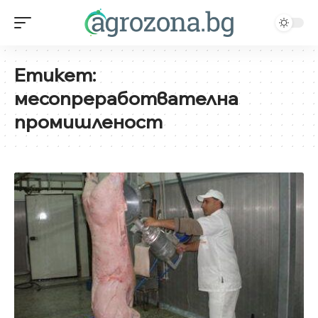
Етикет:
месопреработвателна
промишленост