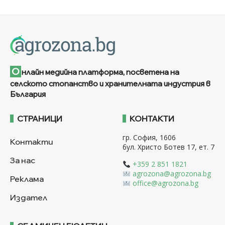
О
нлайн медийна платформа, посветена на
селското стопанство и хранителната индустрия в
България
СТРАНИЦИ
КОНТАКТИ
гр. София, 1606
Контакти
бул. Христо Ботев 17, ет. 7
За нас
+359 2 851 1821
agrozona@agrozona.bg
Реклама
office@agrozona.bg
Издател