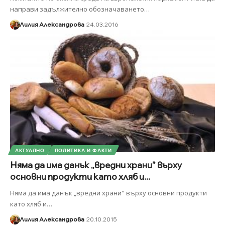
направи задължително обозначаването
…
Лилия Александрова
24.03.2016
АКТУАЛНО
ПОЛИТИКА И ФАКТИ
Няма да има данък „вредни храни” върху
основни продукти като хляб и...
Няма да има данък „вредни храни" върху основни продукти
като хляб и
…
Лилия Александрова
20.10.2015