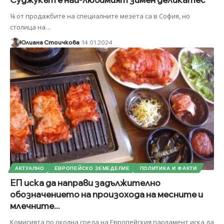
¼ от продажбите на специалните мезета са в София, но
столица на
…
Юлиана Стоичкова
14.01.2024
АКТУАЛНО
ЕВРОПЕЙСКО ЗЕМЕДЕЛИЕ
ПОЛИТИКА И ФАКТИ
ЕП иска да направи задължително
обозначeнието на произохода на месните и
млечните...
Комисията по околна среда на Европейския парламент иска да