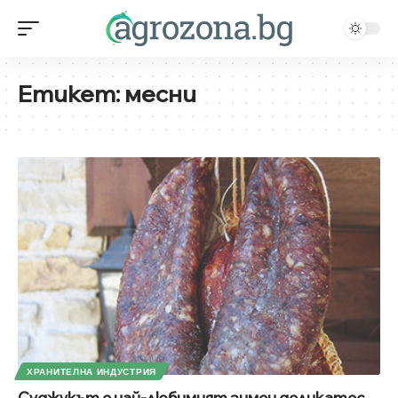
Етикет:
месни
ХРАНИТЕЛНА ИНДУСТРИЯ
Суджукът е най-любимият зимен деликатес