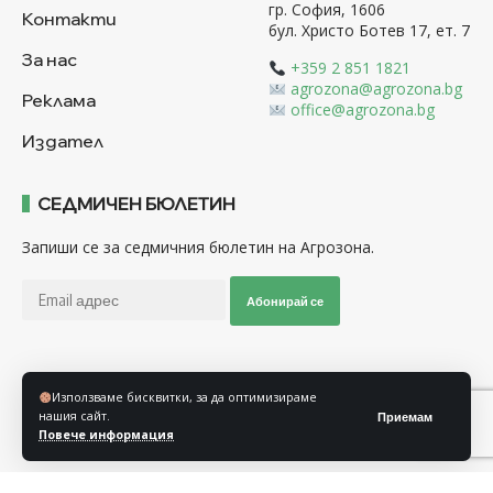
гр. София, 1606
Контакти
бул. Христо Ботев 17, ет. 7
За нас
+359 2 851 1821
agrozona@agrozona.bg
Реклама
office@agrozona.bg
Издател
СЕДМИЧЕН БЮЛЕТИН
Запиши се за седмичния бюлетин на Агрозона.
Абонирай се
Последвайте ни
Използваме бисквитки, за да оптимизираме
нашия сайт.
Приемам
Повече информация
Общи условия
Политика за използване на “Бисквитки”
Политика за защита на личните данни