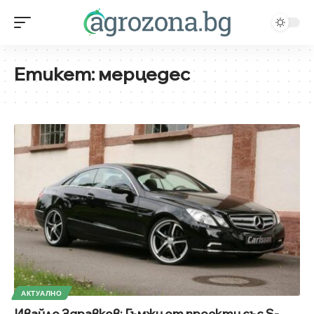
Етикет:
мерцедес
АКТУАЛНО
Ивайло Здравков: Гъмжи от проекти със S-