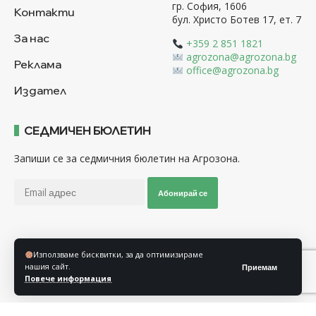
гр. София, 1606
Контакти
бул. Христо Ботев 17, ет. 7
За нас
+359 2 851 1821
agrozona@agrozona.bg
Реклама
office@agrozona.bg
Издател
СЕДМИЧЕН БЮЛЕТИН
Запиши се за седмичния бюлетин на Агрозона.
Абонирай се
Последвайте ни
Използваме бисквитки, за да оптимизираме
нашия сайт.
Приемам
Повече информация
Общи условия
Политика за използване на “Бисквитки”
Политика за защита на личните данни