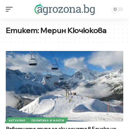
Етикет:
Мерин Кючюкова
АКТУАЛНО
ПОЛИТИКА И ФАКТИ
Работната група за ски зоната в Банско не