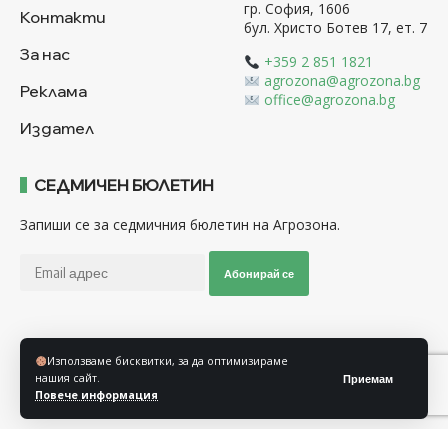
гр. София, 1606
Контакти
бул. Христо Ботев 17, ет. 7
За нас
+359 2 851 1821
agrozona@agrozona.bg
Реклама
office@agrozona.bg
Издател
СЕДМИЧЕН БЮЛЕТИН
Запиши се за седмичния бюлетин на Агрозона.
Абонирай се
Последвайте ни
Използваме бисквитки, за да оптимизираме
нашия сайт.
Приемам
Повече информация
Общи условия
Политика за използване на “Бисквитки”
Политика за защита на личните данни