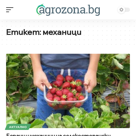
Етикет:
механици
АКТУАЛНО
Берачи и механици на селскостопански