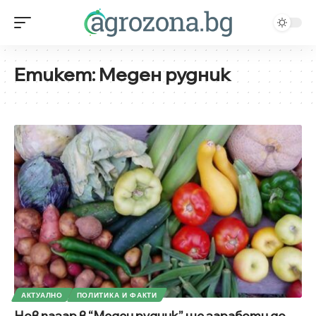
Етикет:
Меден рудник
АКТУАЛНО
ПОЛИТИКА И ФАКТИ
Нов пазар в “Меден рудник” ще заработи до