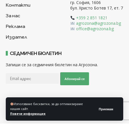
гр. София, 1606
Контакти
бул. Христо Ботев 17, ет. 7
За нас
+359 2 851 1821
agrozona@agrozona.bg
Реклама
office@agrozona.bg
Издател
СЕДМИЧЕН БЮЛЕТИН
Запиши се за седмичния бюлетин на Агрозона.
Абонирай се
Последвайте ни
Използваме бисквитки, за да оптимизираме
нашия сайт.
Приемам
Повече информация
Общи условия
Политика за използване на “Бисквитки”
Политика за защита на личните данни