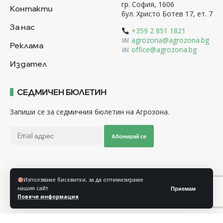
гр. София, 1606
Контакти
бул. Христо Ботев 17, ет. 7
За нас
+359 2 851 1821
agrozona@agrozona.bg
Реклама
office@agrozona.bg
Издател
СЕДМИЧЕН БЮЛЕТИН
Запиши се за седмичния бюлетин на Агрозона.
Абонирай се
Последвайте ни
Използваме бисквитки, за да оптимизираме
нашия сайт.
Приемам
Повече информация
Общи условия
Политика за използване на “Бисквитки”
Политика за защита на личните данни