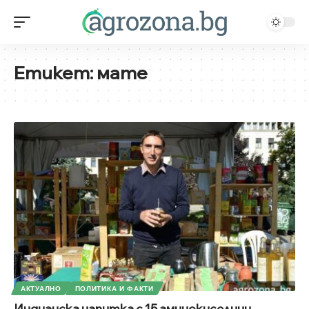
Етикет:
мате
АКТУАЛНО
ПОЛИТИКА И ФАКТИ
Индианска напитка с 15 аминокиселини