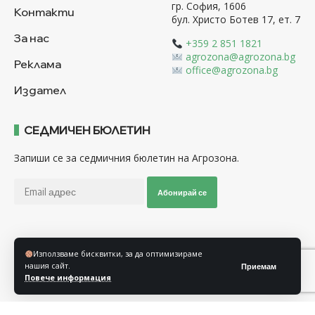
гр. София, 1606
Контакти
бул. Христо Ботев 17, ет. 7
За нас
+359 2 851 1821
agrozona@agrozona.bg
Реклама
office@agrozona.bg
Издател
СЕДМИЧЕН БЮЛЕТИН
Запиши се за седмичния бюлетин на Агрозона.
Абонирай се
Последвайте ни
Използваме бисквитки, за да оптимизираме
нашия сайт.
Приемам
Повече информация
Общи условия
Политика за използване на “Бисквитки”
Политика за защита на личните данни