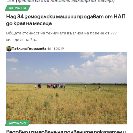
АКТУАЛНО
Над 34 земеделски машини продават от НАП
до края на месеца
Общата стойност на техниката възлиза на повече от 777
хиляди лева За
…
Павлина Георгиева
16.11.2019
АКТУАЛНО
Редовно измерване на почвените показатели