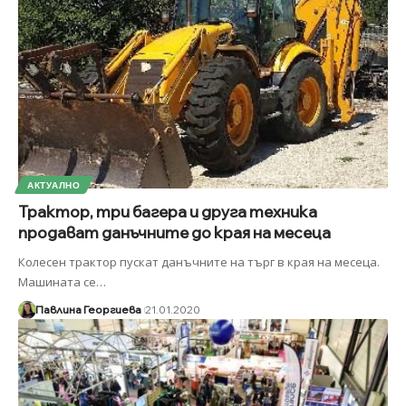
АКТУАЛНО
Трактор, три багера и друга техника
продават данъчните до края на месеца
Колесен трактор пускат данъчните на търг в края на месеца.
Машината се
…
Павлина Георгиева
21.01.2020