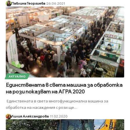
Павлина Георгиева
26.06.2021
АКТУАЛНО
Единствената в света машина за обработка
на рози показват на АГРА 2020
Единствената в света многофункционална машина за
обработка на насаждения с рози ще
…
Лилия Александрова
11.02.2020