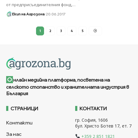
от предприсъединителния фонд,
…
Екип на Агрозона
20.06.2017
1
2
3
4
5
О
нлайн медийна платформа, посветена на
селското стопанство и хранителната индустрия в
България
СТРАНИЦИ
КОНТАКТИ
гр. София, 1606
Контакти
бул. Христо Ботев 17, ет. 7
За нас
+359 2 851 1821