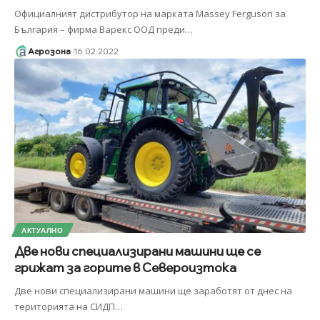
Официалният дистрибутор на марката Massey Ferguson за
България – фирма Варекс ООД преди
…
Агрозона
16.02.2022
АКТУАЛНО
Две нови специализирани машини ще се
грижат за горите в Североизтока
Две нови специализирани машини ще заработят от днес на
територията на СИДП
…