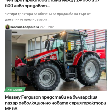
500 лева продават...
Четири трактора са обявени за продажба на търг от
данъчните през ноември.
…
Павлина Георгиева
24.10.2023
АКТУАЛНО
Massey Ferguson представи на българския
пазар революционно новата серия трактори
MF 5S