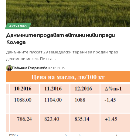
АКТУАЛНО
Данъчните продават евтини ниви преди
Коледа
Данъчните пускат 29 земеделски терени за продан през
декември месец. Пет са
…
Павлина Георгиева
17.12.2019