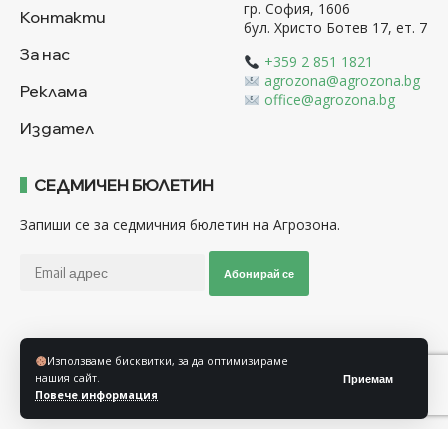
гр. София, 1606
Контакти
бул. Христо Ботев 17, ет. 7
За нас
+359 2 851 1821
agrozona@agrozona.bg
Реклама
office@agrozona.bg
Издател
СЕДМИЧЕН БЮЛЕТИН
Запиши се за седмичния бюлетин на Агрозона.
Абонирай се
Последвайте ни
Използваме бисквитки, за да оптимизираме
нашия сайт.
Приемам
Повече информация
Общи условия
Политика за използване на “Бисквитки”
Политика за защита на личните данни