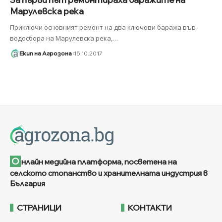
Марулевска река
Приключи основният ремонт на два ключови баража във
водосбора на Марулевска река,
…
Екип на Агрозона
15.10.2017
О
нлайн медийна платформа, посветена на
селското стопанство и хранителната индустрия в
България
СТРАНИЦИ
КОНТАКТИ