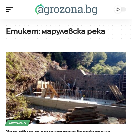
Етикет:
марулевска река
АКТУАЛНО
За първи път ремонтираха баражите на