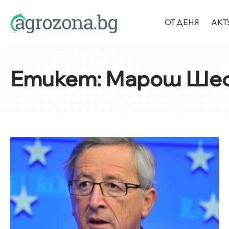
ОТ ДЕНЯ
АКТ
Етикет:
Марош Ше