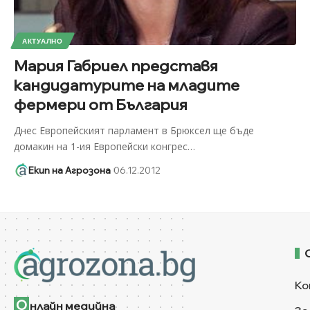
АКТУАЛНО
Мария Габриел представя
кандидатурите на младите
фермери от България
Днес Европейският парламент в Брюксел ще бъде
домакин на 1-ия Европейски конгрес
…
Екип на Агрозона
06.12.2012
Ко
О
нлайн медийна