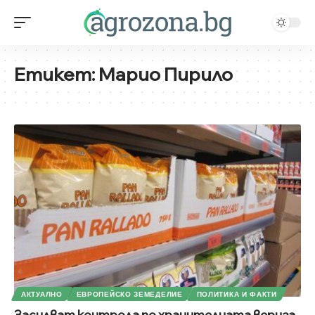
Етикет:
Марио Пирило
АКТУАЛНО
ЕВРОПЕЙСКО ЗЕМЕДЕЛИЕ
ПОЛИТИКА И ФАКТИ
Засилват контрола по хранителната верига