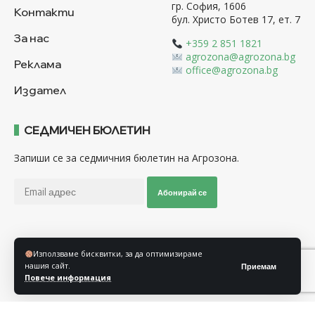
гр. София, 1606
Контакти
бул. Христо Ботев 17, ет. 7
За нас
+359 2 851 1821
agrozona@agrozona.bg
Реклама
office@agrozona.bg
Издател
СЕДМИЧЕН БЮЛЕТИН
Запиши се за седмичния бюлетин на Агрозона.
Абонирай се
Последвайте ни
Използваме бисквитки, за да оптимизираме
нашия сайт.
Приемам
Повече информация
Общи условия
Политика за използване на “Бисквитки”
Политика за защита на личните данни