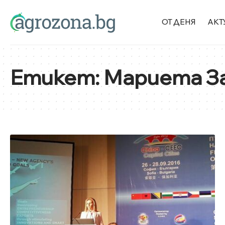
ОТ ДЕНЯ
АКТ
Етикет:
Мариета З