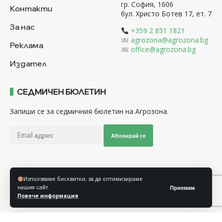
гр. София, 1606
Контакти
бул. Христо Ботев 17, ет. 7
За нас
+359 2 851 1821
agrozona@agrozona.bg
Реклама
office@agrozona.bg
Издател
СЕДМИЧЕН БЮЛЕТИН
Запиши се за седмичния бюлетин на Агрозона.
Абонирай се
Последвайте ни
Използваме бисквитки, за да оптимизираме
нашия сайт.
Приемам
Повече информация
Общи условия
Политика за използване на “Бисквитки”
Политика за защита на личните данни