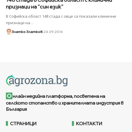
признаци на “син език”
В Софийска област 148 стада с овце са показали клинични
признаци на
…
Златко Златков
24.09.2014
О
нлайн медийна платформа, посветена на
селското стопанство и хранителната индустрия в
България
СТРАНИЦИ
КОНТАКТИ