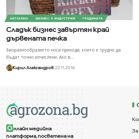
АКТУАЛНО
БИЗНЕС & ИНДУСТРИЯ
ГРАДИНАТА
Сладък бизнес завъртян край
дървената печка
Биоразнообразието носи приходи, които е трудно да
бъдат точно изчислени. Ако в
…
Кирил Александров
22.11.2016
Ко
О
нлайн медийна
За
платформа, посветена на