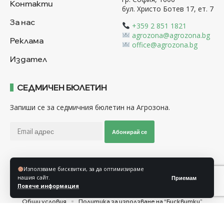
Контакти
бул. Христо Ботев 17, ет. 7
За нас
+359 2 851 1821
agrozona@agrozona.bg
Реклама
office@agrozona.bg
Издател
СЕДМИЧЕН БЮЛЕТИН
Запиши се за седмичния бюлетин на Агрозона.
Абонирай се
Използваме бисквитки, за да оптимизираме
Последвайте ни
нашия сайт.
Приемам
Повече информация
Общи условия
Политика за използване на “Бисквитки”
Политика за защита на личните данни