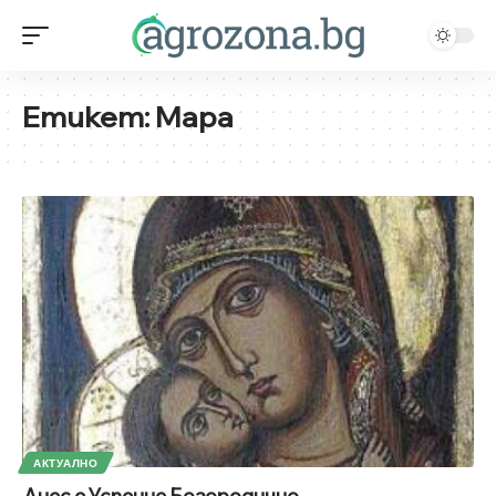
Етикет:
Мара
АКТУАЛНО
Днес е Успение Богородично