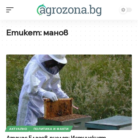
Етикет:
манов
АКТУАЛНО
ПОЛИТИКА И ФАКТИ
Атанас Благов, пчелар: Истинският