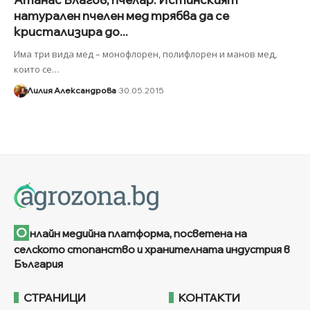
натурален пчелен мед трябва да се
кристализира до...
Има три вида мед – монофлорен, полифлорен и манов мед,
които се
…
Лилия Александрова
30.05.2015
О
нлайн медийна платформа, посветена на
селското стопанство и хранителната индустрия в
България
СТРАНИЦИ
КОНТАКТИ