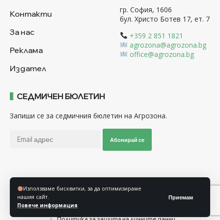
гр. София, 1606
Контакти
бул. Христо Ботев 17, ет. 7
За нас
+359 2 851 1821
agrozona@agrozona.bg
Реклама
office@agrozona.bg
Издател
СЕДМИЧЕН БЮЛЕТИН
Запиши се за седмичния бюлетин на Агрозона.
Абонирай се
Последвайте ни
Използваме бисквитки, за да оптимизираме
нашия сайт.
Приемам
Повече информация
Общи условия
Политика за използване на “Бисквитки”
Политика за защита на личните данни