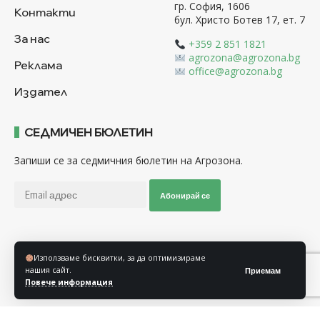
гр. София, 1606
Контакти
бул. Христо Ботев 17, ет. 7
За нас
+359 2 851 1821
agrozona@agrozona.bg
Реклама
office@agrozona.bg
Издател
СЕДМИЧЕН БЮЛЕТИН
Запиши се за седмичния бюлетин на Агрозона.
Абонирай се
Последвайте ни
Използваме бисквитки, за да оптимизираме
нашия сайт.
Приемам
Повече информация
Общи условия
Политика за използване на “Бисквитки”
Политика за защита на личните данни