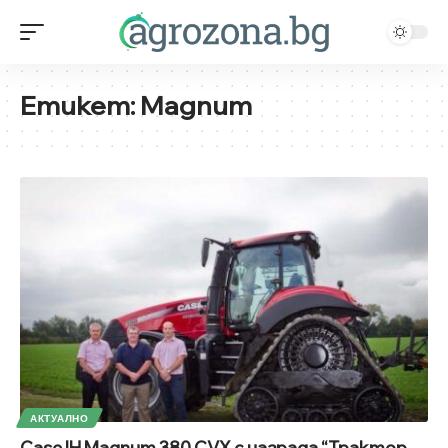
Етикет:
Magnum
АКТУАЛНО
Case IH Magnum 380 CVX с награда “Трактор