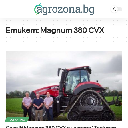
Етикет:
Magnum 380 CVX
АКТУАЛНО
Case IH Magnum 380 CVX с награда “Трактор