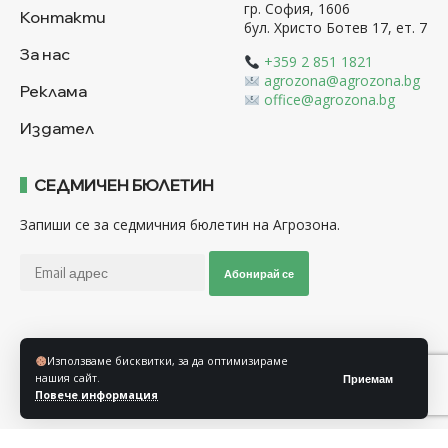
гр. София, 1606
Контакти
бул. Христо Ботев 17, ет. 7
За нас
+359 2 851 1821
agrozona@agrozona.bg
Реклама
office@agrozona.bg
Издател
СЕДМИЧЕН БЮЛЕТИН
Запиши се за седмичния бюлетин на Агрозона.
Абонирай се
Последвайте ни
Използваме бисквитки, за да оптимизираме
нашия сайт.
Приемам
Повече информация
Общи условия
Политика за използване на “Бисквитки”
Политика за защита на личните данни