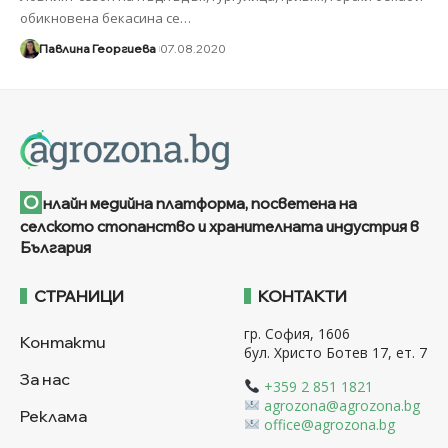
обикновена бекасина се
…
Павлина Георгиева
07.08.2020
О
нлайн медийна платформа, посветена на
селското стопанство и хранителната индустрия в
България
СТРАНИЦИ
КОНТАКТИ
гр. София, 1606
Контакти
бул. Христо Ботев 17, ет. 7
За нас
+359 2 851 1821
agrozona@agrozona.bg
Реклама
office@agrozona.bg