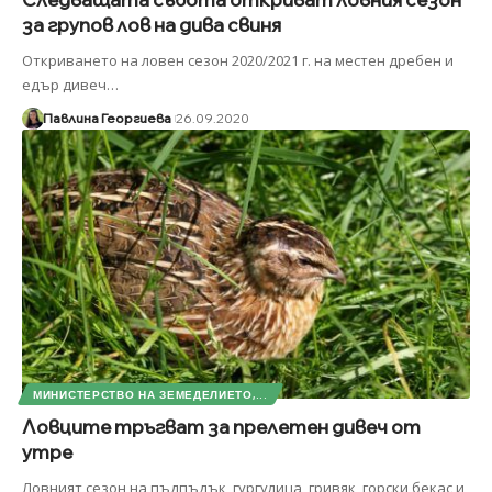
за групов лов на дива свиня
Откриването на ловен сезон 2020/2021 г. на местен дребен и
едър дивеч
…
Павлина Георгиева
26.09.2020
МИНИСТЕРСТВО НА ЗЕМЕДЕЛИЕТО,...
Ловците тръгват за прелетен дивеч от
утре
Ловният сезон на пъдпъдък, гургулица, гривяк, горски бекас и