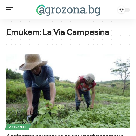
Етикет:
La Via Campesina
АКТУАЛНО
Дребното земеделие получи подкрепата на