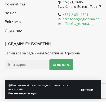
гр. София, 1606
Контакти
бул. Христо Ботев 17, ет. 7
За нас
+359 2 851 1821
agrozona@agrozona.bg
Реклама
office@agrozona.bg
Издател
СЕДМИЧЕН БЮЛЕТИН
Запиши се за седмичния бюлетин на Агрозона.
Абонирай се
Последвайте ни
Използваме бисквитки, за да оптимизираме
нашия сайт.
Приемам
Повече информация
Общи условия
Политика за използване на “Бисквитки”
Политика за защита на личните данни