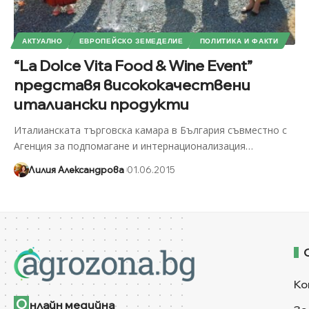
АКТУАЛНО
ЕВРОПЕЙСКО ЗЕМЕДЕЛИЕ
ПОЛИТИКА И ФАКТИ
“La Dolce Vita Food & Wine Event”
представя висококачествени
италиански продукти
Италианската търговска камара в България съвместно с
Агенция за пoдпомагане и интернационализация
…
Лилия Александрова
01.06.2015
Ко
О
нлайн медийна