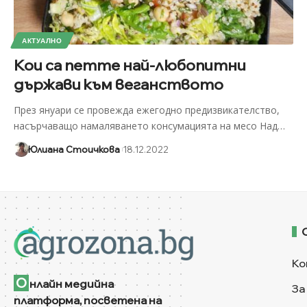
АКТУАЛНО
Кои са петте най-любопитни
държави към веганството
През януари се провежда ежегодно предизвикателство,
насърчаващо намаляването консумацията на месо Над
…
Юлиана Стоичкова
18.12.2022
Ко
О
нлайн медийна
За
платформа, посветена на