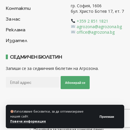
гр. София, 1606
Контакти
бул. Христо Ботев 17, ет. 7
За нас
+359 2 851 1821
agrozona@agrozona.bg
Реклама
office@agrozona.bg
Издател
СЕДМИЧЕН БЮЛЕТИН
Запиши се за седмичния бюлетин на Агрозона.
Абонирай се
Последвайте ни
Използваме бисквитки, за да оптимизираме
нашия сайт.
Приемам
Повече информация
Общи условия
Политика за използване на “Бисквитки”
Политика за защита на личните данни