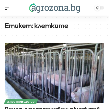
Етикет:
клетките
ЖИВОТНОВЪДСТВО
Последиците от премахване на клетките в