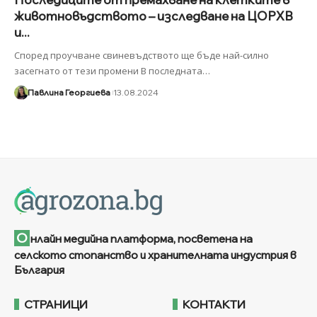
животновъдството – изследване на ЦОРХВ
и...
Според проучване свиневъдството ще бъде най-силно
засегнато от тези промени В последната
…
Павлина Георгиева
13.08.2024
О
нлайн медийна платформа, посветена на
селското стопанство и хранителната индустрия в
България
СТРАНИЦИ
КОНТАКТИ