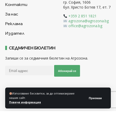
гр. София, 1606
Контакти
бул. Христо Ботев 17, ет. 7
За нас
+359 2 851 1821
agrozona@agrozona.bg
Реклама
office@agrozona.bg
Издател
СЕДМИЧЕН БЮЛЕТИН
Запиши се за седмичния бюлетин на Агрозона.
Абонирай се
Последвайте ни
Използваме бисквитки, за да оптимизираме
нашия сайт.
Приемам
Повече информация
Общи условия
Политика за използване на “Бисквитки”
Политика за защита на личните данни