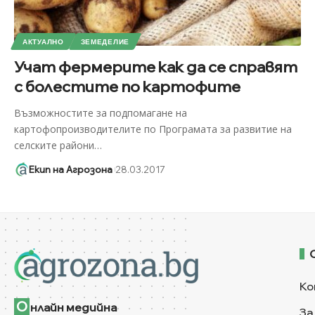
АКТУАЛНО
ЗЕМЕДЕЛИЕ
Учат фермерите как да се справят
с болестите по картофите
Възможностите за подпомагане на
картофопроизводителите по Програмата за развитие на
селските райони
…
Екип на Агрозона
28.03.2017
Ко
О
нлайн медийна
За