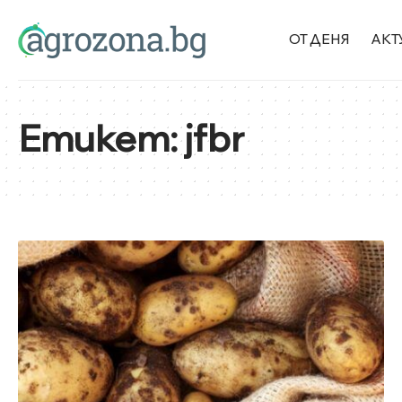
ОТ ДЕНЯ
АКТ
Етикет:
jfbr