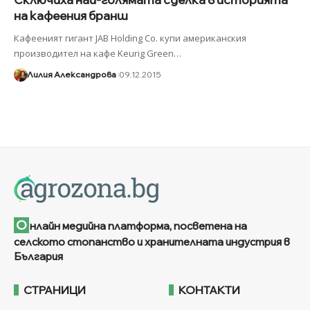
на кафеения бранш
Кафееният гигант JAB Holding Co. купи американския
производител на кафе Keurig Green
…
Лилия Александрова
09.12.2015
О
нлайн медийна платформа, посветена на
селското стопанство и хранителната индустрия в
България
СТРАНИЦИ
КОНТАКТИ