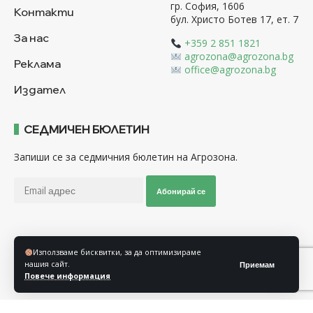
гр. София, 1606
Контакти
бул. Христо Ботев 17, ет. 7
За нас
+359 2 851 1821
agrozona@agrozona.bg
Реклама
office@agrozona.bg
Издател
СЕДМИЧЕН БЮЛЕТИН
Запиши се за седмичния бюлетин на Агрозона.
Абонирай се
Последвайте ни
Използваме бисквитки, за да оптимизираме
нашия сайт.
Приемам
Повече информация
Общи условия
Политика за използване на “Бисквитки”
Политика за защита на личните данни