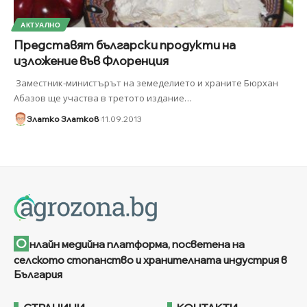
АКТУАЛНО
Представят български продукти на
изложение във Флоренция
Заместник-министърът на земеделието и храните Бюрхан
Абазов ще участва в третото издание
…
Златко Златков
11.09.2013
О
нлайн медийна платформа, посветена на
селското стопанство и хранителната индустрия в
България