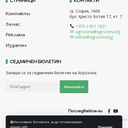
СТРАНИЦИ
КОНТАКТИ
гр. София, 1606
Контакти
бул. Христо Ботев 17, ет. 7
За нас
+359 2 851 1821
agrozona@agrozona.bg
Реклама
office@agrozona.bg
Издател
СЕДМИЧЕН БЮЛЕТИН
Запиши се за седмичния бюлетин на Агрозона.
Абонирай се
Последвайте ни
Използваме бисквитки, за да оптимизираме
Общи условия
Политика за използване на “Бисквитки”
нашия сайт.
Приемам