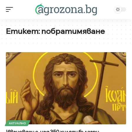
Етикет:
побратимяване
АКТУАЛНО
Ивановден е, над 350 хиляди българи