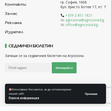
гр. София, 1606
Контакти
бул. Христо Ботев 17, ет. 7
За нас
+359 2 851 1821
agrozona@agrozona.bg
Реклама
office@agrozona.bg
Издател
СЕДМИЧЕН БЮЛЕТИН
Запиши се за седмичния бюлетин на Агрозона.
Абонирай се
Последвайте ни
Използваме бисквитки, за да оптимизираме
нашия сайт.
Приемам
Повече информация
Общи условия
Политика за използване на “Бисквитки”
Политика за защита на личните данни