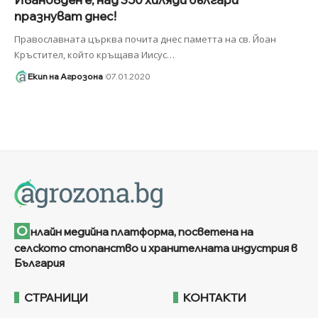
празнуват днес!
Православната църква почита днес паметта на св. Йоан
Кръстител, който кръщава Иисус
…
Екип на Агрозона
07.01.2020
О
нлайн медийна платформа, посветена на
селското стопанство и хранителната индустрия в
България
СТРАНИЦИ
КОНТАКТИ