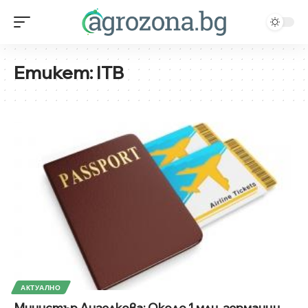
Етикет:
ITB
АКТУАЛНО
Министър Ангелкова: Около 1 млн. германци