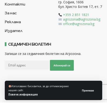
гр. София, 1606
Контакти
бул. Христо Ботев 17, ет. 7
За нас
+359 2 851 1821
agrozona@agrozona.bg
Реклама
office@agrozona.bg
Издател
СЕДМИЧЕН БЮЛЕТИН
Запиши се за седмичния бюлетин на Агрозона.
Абонирай се
Последвайте ни
Използваме бисквитки, за да оптимизираме
нашия сайт.
Приемам
Повече информация
Общи условия
Политика за използване на “Бисквитки”
Политика за защита на личните данни