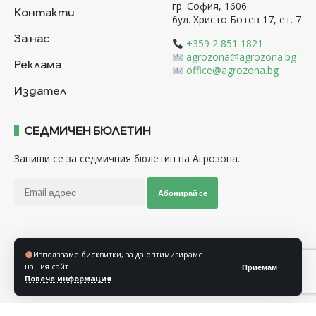
гр. София, 1606
Контакти
бул. Христо Ботев 17, ет. 7
За нас
+359 2 851 1821
agrozona@agrozona.bg
Реклама
office@agrozona.bg
Издател
СЕДМИЧЕН БЮЛЕТИН
Запиши се за седмичния бюлетин на Агрозона.
Абонирай се
Последвайте ни
Използваме бисквитки, за да оптимизираме
нашия сайт.
Приемам
Повече информация
Общи условия
Политика за използване на “Бисквитки”
Политика за защита на личните данни