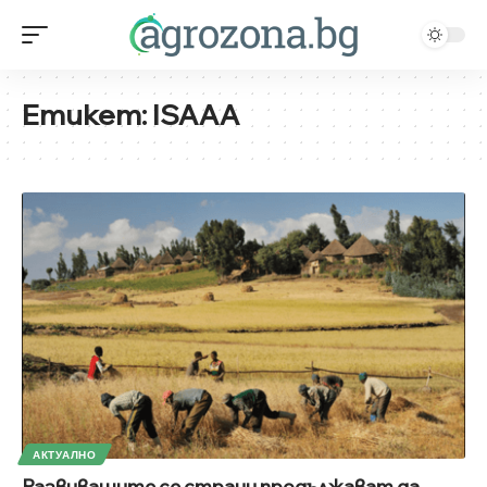
Етикет:
ISAAA
АКТУАЛНО
Развиващите се страни продължават да