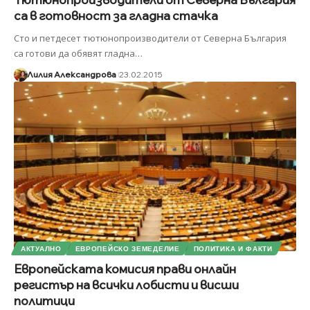
са в готовност за гладна стачка
Сто и петдесет тютюнопроизводители от Северна България
са готови да обявят гладна
…
Лилия Александрова
23.02.2015
АКТУАЛНО
ЕВРОПЕЙСКО ЗЕМЕДЕЛИЕ
ПОЛИТИКА И ФАКТИ
Европейската комисия прави онлайн
регистър на всички лобисти и висши
политици